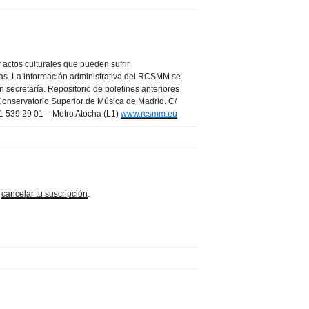
y actos culturales que pueden sufrir
tas. La información administrativa del RCSMM se
 secretaría. Repositorio de boletines anteriores
onservatorio Superior de Música de Madrid. C/
91 539 29 01 – Metro Atocha (L1)
www.rcsmm.eu
o
cancelar tu suscripción
.