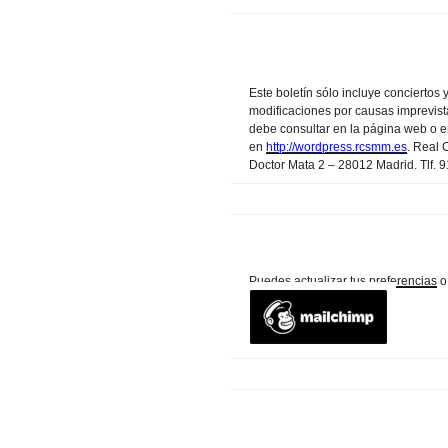
Este boletín sólo incluye conciertos 
modificaciones por causas imprevis
debe consultar en la página web o en
en
http://wordpress.rcsmm.es
.
Real C
Doctor Mata 2 – 28012 Madrid. Tlf. 
Puedes
actualizar tus preferencias