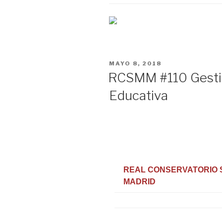
PUBLICADO
MAYO 8, 2018
EN
RCSMM #110 Gestió
Educativa
REAL CONSERVATORIO 
MADRID