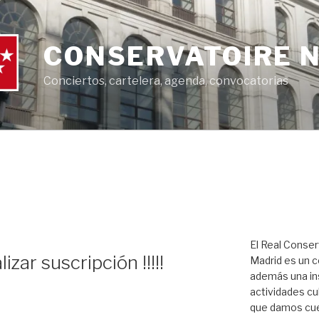
CONSERVATOIRE 
Conciertos, cartelera, agenda, convocatorias
El Real Conser
ar suscripción !!!!!
Madrid es un c
además una ins
actividades cul
que damos cue