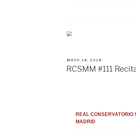
PUBLICADO
MAYO 18, 2018
EN
RCSMM #111 Recital
REAL CONSERVATORIO 
MADRID