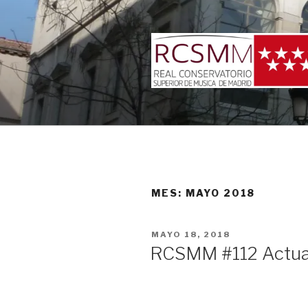
Ir
al
contenido
MES: MAYO 2018
PUBLICADO
MAYO 18, 2018
EN
RCSMM #112 Actualiz