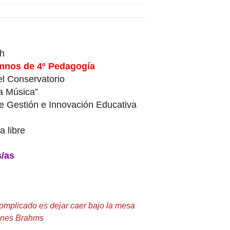
 h
umnos de 4º Pedagogía
l Conservatorio
la Música”
e Gestión e Innovación Educativa
a libre
/as
 complicado es dejar caer bajo la mesa
annes Brahms