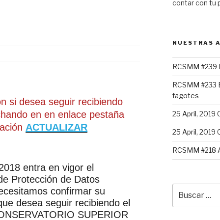
contar con tu 
NUESTRAS A
RCSMM #239 L
RCSMM #233 E
fagotes
ón si desea seguir recibiendo
hando en en enlace pestaña
25 April, 2019 
uación
ACTUALIZAR
25 April, 2019 
RCSMM #218 
2018 entra en vigor el
e Protección de Datos
Buscar
necesitamos confirmar su
por:
que desea seguir recibiendo el
 CONSERVATORIO SUPERIOR