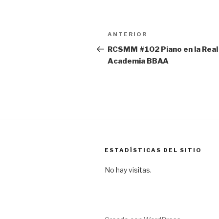
Navegación
Entrada
ANTERIOR
de
anterior:
RCSMM #102 Piano en la Real
Academia BBAA
entradas
ESTADÍSTICAS DEL SITIO
No hay visitas.