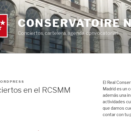
CONSERVATOIRE 
Conciertos, cartelera, agenda, convocatorias
ORDPRESS
El Real Conser
ertos en el RCSMM
Madrid es un c
además una ins
actividades cul
que damos cue
contar con tu 