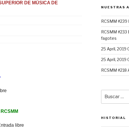
SUPERIOR DE MÚSICA DE
NUESTRAS A
RCSMM #239 L
RCSMM #233 E
fagotes
25 April, 2019 
25 April, 2019 
RCSMM #218 
o
ibre
Buscar
por:
 RCSMM
HISTORIAL
ntrada libre