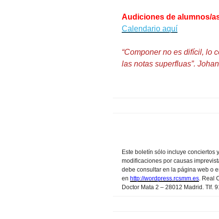
Audiciones de alumnos/a
Calendario aquí
“Componer no es difícil, lo
las notas superfluas”. Joh
Este boletín sólo incluye conciertos 
modificaciones por causas imprevis
debe consultar en la página web o en
en
http://wordpress.rcsmm.es
.
Real C
Doctor Mata 2 – 28012 Madrid. Tlf. 