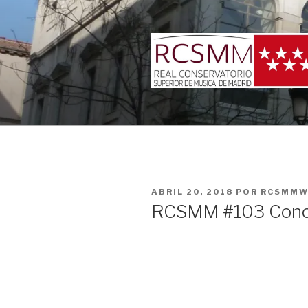
Ir
al
contenido
PUBLICADO
ABRIL 20, 2018
POR
RCSMMW
EN
RCSMM #103 Conci