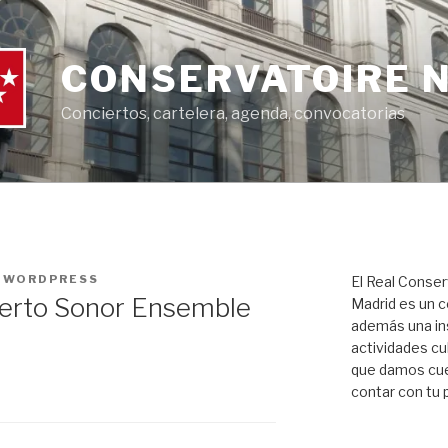
CONSERVATOIRE 
Conciertos, cartelera, agenda, convocatorias
MWORDPRESS
El Real Conser
rto Sonor Ensemble
Madrid es un c
además una ins
actividades cul
que damos cue
contar con tu 