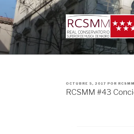
Ir
al
contenido
PUBLICADO
OCTUBRE 5, 2017
POR
RCSM
EN
RCSMM #43 Concie