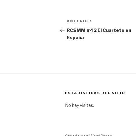
Navegación
Entrada
ANTERIOR
de
anterior:
RCSMM #42 El Cuarteto en
España
entradas
ESTADÍSTICAS DEL SITIO
No hay visitas.