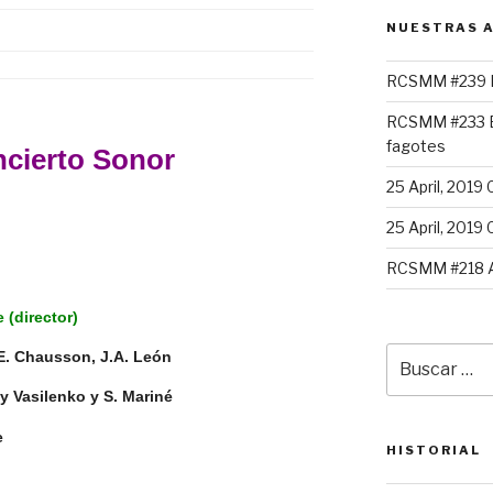
NUESTRAS A
RCSMM #239 L
RCSMM #233 E
fagotes
cierto Sonor
25 April, 2019 
25 April, 2019 
RCSMM #218 
 (director)
Buscar
, E. Chausson, J.A. León
por:
y Vasilenko y S. Mariné
e
HISTORIAL